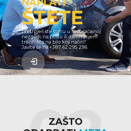
NAPLATI
ŠTETE
pretrpjeli ste štetu u saobraćajnoj
nezgodi, na poslu ili djelovanjem
trećih lica na bilo koji način?
Javite se na +387 62 295 296
ZAŠTO