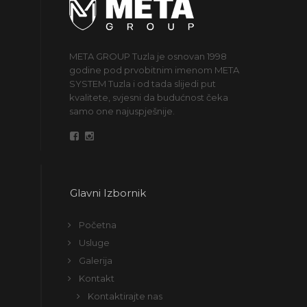
META GROUP Tuzla je osnovan 1998
godine pod prvobitnim imenom META
SYSTEM Tuzla i od tada slijedi put
kvalitete, svjesni da budućnost čeka
samo one najuspješnije.
Glavni Izbornik
Početna
Usluge
Galerija
Kontakt
Kontaktirajte nas