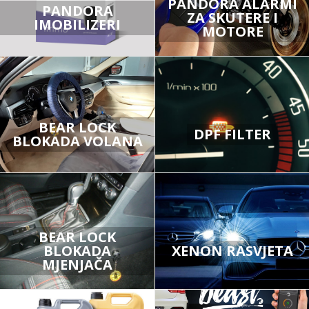
PANDORA ALARMI
PANDORA
ZA SKUTERE I
IMOBILIZERI
MOTORE
BEAR LOCK
DPF FILTER
BLOKADA VOLANA
BEAR LOCK
BLOKADA
XENON RASVJETA
MJENJAČA