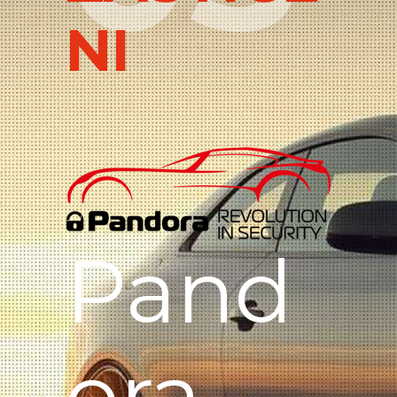
NI
Pand
ora