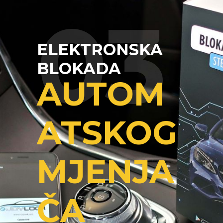
03
ELEKTRONSKA
BLOKADA
AUTOM
ATSKOG
MJENJA
ČA