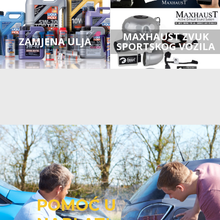
MAXHAUST ZVUK
ZAMJENA ULJA
SPORTSKOG VOZILA
POMOĆ U