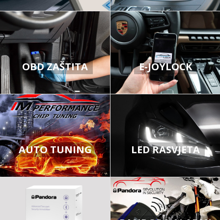
OBD ZAŠTITA
E-JOYLOCK
AUTO TUNING
LED RASVJETA