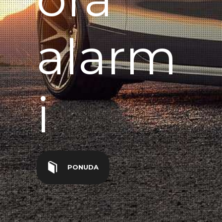
alarm
i
PONUDA