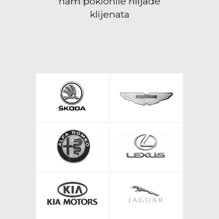
nam poklonile hiljade
klijenata