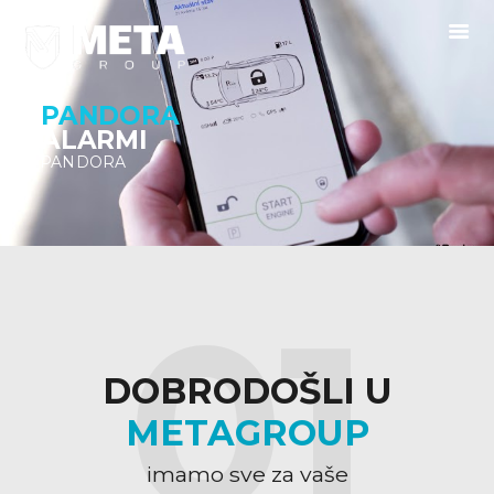
POČETNA
PANDORA
ALARMI
USLUGE
PANDORA
GALERIJA
KONTAKT
01
DOBRODOŠLI U
METAGROUP
imamo sve za vaše