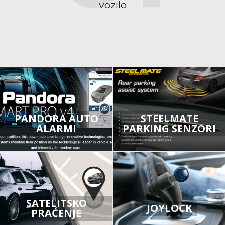
vozilo
PANDORA AUTO
STEELMATE
ALARMI
PARKING SENZORI
SATELITSKO
JOYLOCK
PRAĆENJE