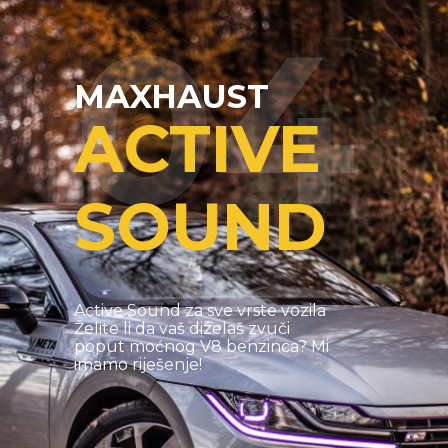
04
MAXHAUST
ACTIVE
SOUND
Active Sound za sve vrste vozila
Želite li da vaš dizelaš zvuči
poput moćnog V8 benzinca? Mi
imamo riješenje!