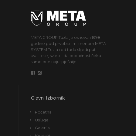
META GROUP Tuzla je osnovan 1998
godine pod prvobitnim imenom META
SYSTEM Tuzla i od tada slijedi put
kvalitete, svjesni da budućnost čeka
samo one najuspješnije.
Glavni Izbornik
Početna
Usluge
Galerija
Kontakt