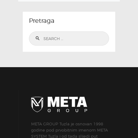
Pretraga
Search
for:
META GROUP Tuzla je osnovan 1998
godine pod prvobitnim imenom META
SYSTEM Tuzla i od tada slijedi put