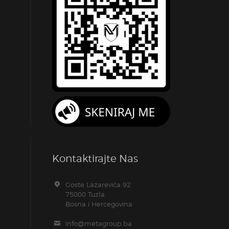
Kontaktirajte Nas
Goste Lazarevića 92
75000 Tuzla
Bosna i Hercegovina
info@metagroup.ba