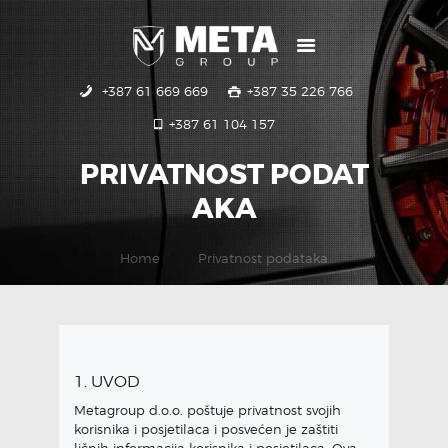
+387 61 669 669
+387 35 226 766
POČETNA
+387 61 104 157
USLUGE
GALERIJA
PRIVATNOST PODAT
KONTAKT
AKA
Home
Privatnost podataka
1. UVOD
Metagroup d.o.o. poštuje privatnost svojih
korisnika i posjetilaca i posvećen je zaštiti