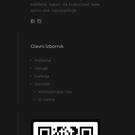
kvalitete, svjesni da budućnost čeka
samo one najuspješnije.
Glavni Izbornik
Početna
Usluge
Galerija
Kontakt
Kontaktirajte nas
O nama