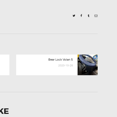
Next
Bear Lock Volan 5
post:
2020-10-26
KE