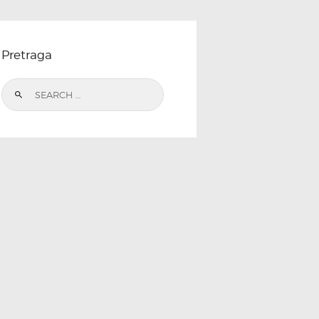
Pretraga
Search
for: