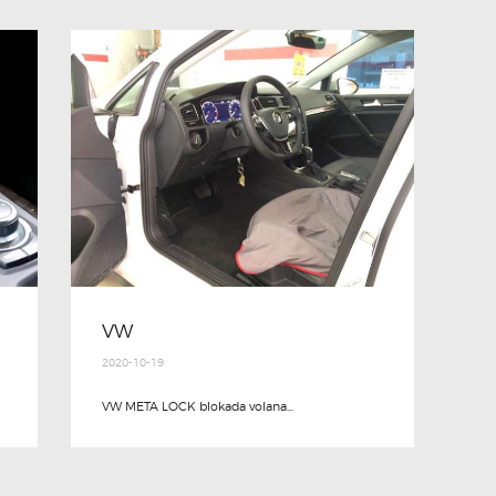
VW
2020-10-19
VW META LOCK blokada volana...