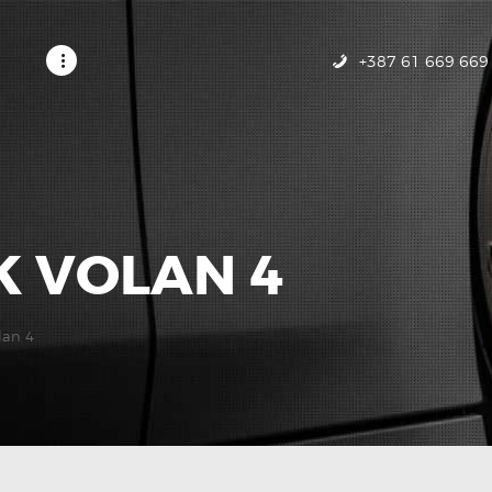
POČETNA
USLUGE
+387 61 669 669
GALERIJA
KONTAKT
K VOLAN 4
lan 4