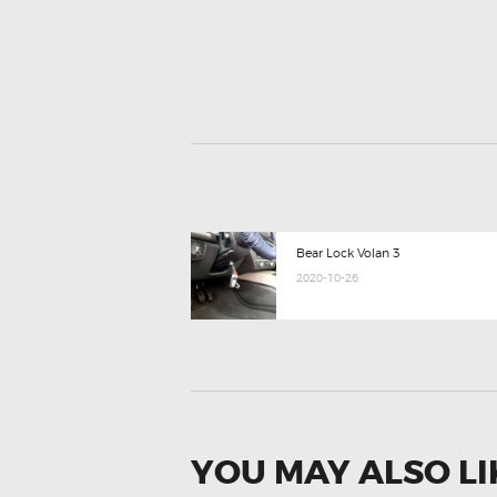
POST
Previous
Bear Lock Volan 3
post:
NAVIGATION
2020-10-26
YOU MAY ALSO LI