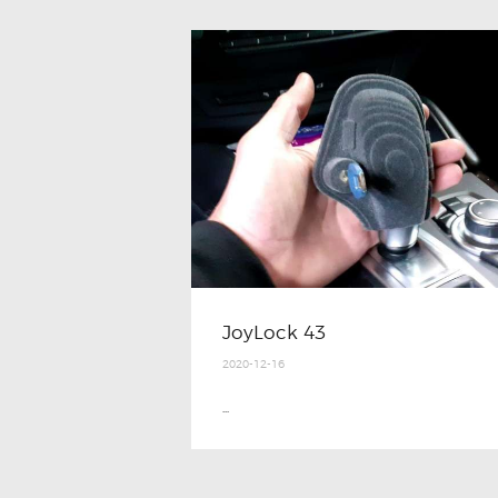
JoyLock 43
2020-12-16
...