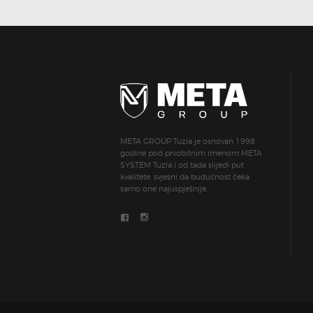
META GROUP Tuzla je osnovan 1998
godine pod prvobitnim imenom META
SYSTEM Tuzla i od tada slijedi put
kvalitete, svjesni da budućnost čeka
samo one najuspješnije.