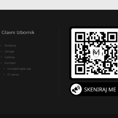
Glavni Izbornik
Početna
Usluge
Galerija
Kontakt
Kontaktirajte nas
O nama