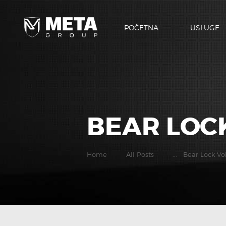
POČETNA
USLUGE
BEAR LOC
Home
All Posts
...
Bear Lock Vo