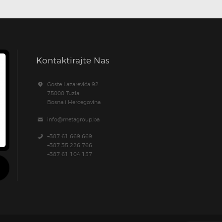
Kontaktirajte Nas
Goste Lazarevića 92
75000 Tuzla
Bosna i Hercegovina
info@metagroup.ba
+387 61 669 669
+387 35 226 766
+387 61 104 157