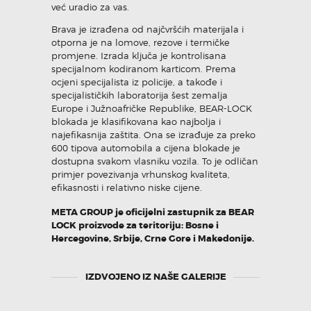
već uradio za vas.
Brava je izrađena od najčvršćih materijala i
otporna je na lomove, rezove i termičke
promjene. Izrada ključa je kontrolisana
specijalnom kodiranom karticom. Prema
ocjeni specijalista iz policije, a takođe i
specijalističkih laboratorija šest zemalja
Europe i Južnoafričke Republike, BEAR-LOCK
blokada je klasifikovana kao najbolja i
najefikasnija zaštita. Ona se izrađuje za preko
600 tipova automobila a cijena blokade je
dostupna svakom vlasniku vozila. To je odličan
primjer povezivanja vrhunskog kvaliteta,
efikasnosti i relativno niske cijene.
META GROUP je oficijelni zastupnik za BEAR
LOCK proizvode za teritoriju: Bosne i
Hercegovine, Srbije, Crne Gore i Makedonije.
IZDVOJENO IZ NAŠE GALERIJE