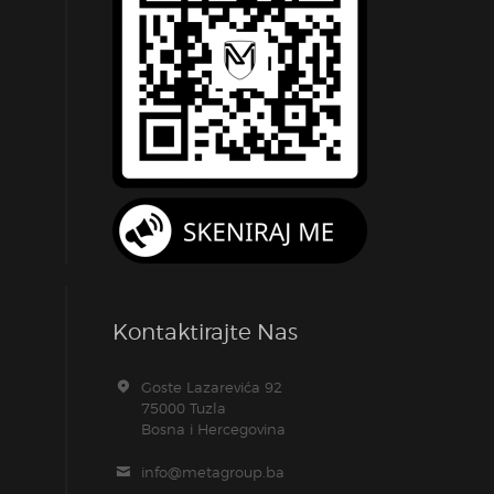
Kontaktirajte Nas
Goste Lazarevića 92
75000 Tuzla
Bosna i Hercegovina
info@metagroup.ba