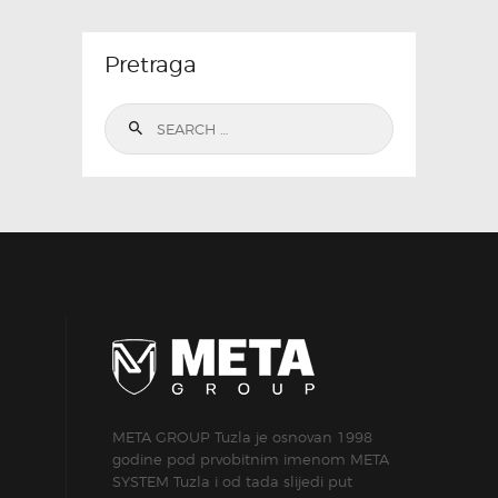
Pretraga
Search
for:
META GROUP Tuzla je osnovan 1998
godine pod prvobitnim imenom META
SYSTEM Tuzla i od tada slijedi put