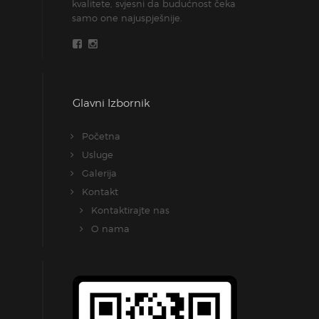
kvalitete, svjesni da budućnost čeka
samo one najuspješnije.
Glavni Izbornik
Početna
Usluge
Galerija
Kontakt
Kontaktirajte nas
O nama