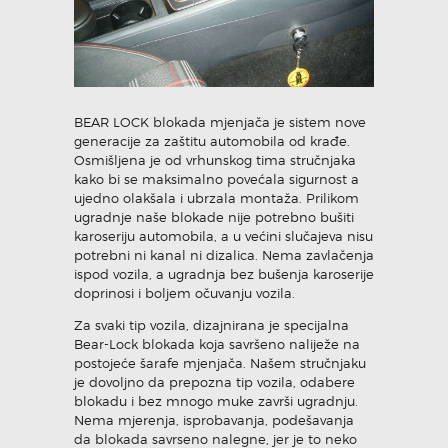
BEAR LOCK blokada mjenjača je sistem nove
generacije za zaštitu automobila od krađe.
Osmišljena je od vrhunskog tima stručnjaka
kako bi se maksimalno povećala sigurnost a
ujedno olakšala i ubrzala montaža. Prilikom
ugradnje naše blokade nije potrebno bušiti
karoseriju automobila, a u većini slučajeva nisu
potrebni ni kanal ni dizalica. Nema zavlačenja
ispod vozila, a ugradnja bez bušenja karoserije
doprinosi i boljem očuvanju vozila.
Za svaki tip vozila, dizajnirana je specijalna
Bear-Lock blokada koja savršeno naliježe na
postojeće šarafe mjenjača. Našem stručnjaku
je dovoljno da prepozna tip vozila, odabere
blokadu i bez mnogo muke završi ugradnju.
Nema mjerenja, isprobavanja, podešavanja
da blokada savrseno nalegne, jer je to neko