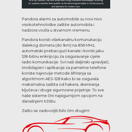
Pandora alarmi za automobile su novi nivo
visokotehnološke zaštite automobila i
nadzora vozila u stvarnom vremenu.
Pandora koristi višekanalnu komunukaciju
dalekog dometa (do 1km) na 856 MHz,
automatski prebacujući kanale i koristi jaku
128-bitnu enkripciju za osiguravanje cijele
radio komunikacije. Svi naši daljinski upravljači,
imobilajzeri i aplikacije za pametne telefone
koriste najnovije metode šifriranja sa
algoritmom AES-128 kako bi se osigurala
maksimalna zaštita od hakera, skeniranja
ključeva i druge sigurnosne prijetnje. To sve
naše sisteme čini najsigurnijom opcijom na
današnjem tržištu.
Zašto se zadovoljiti bilo čim drugim!