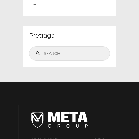
...
Pretraga
Search
for: