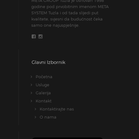
META GROUP Tuzla je osnovan 1998
godine pod prvobitnim imenom META
SYSTEM Tuzla i od tada slijedi put
kvalitete, svjesni da budućnost čeka
samo one najuspješnije.
Glavni Izbornik
Početna
Usluge
Galerija
Kontakt
Kontaktirajte nas
O nama