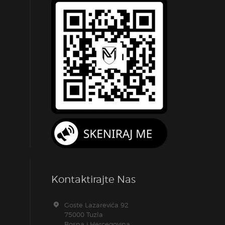
Kontaktirajte Nas
Goste Lazarevića 92
75000 Tuzla
Bosna i Hercegovina