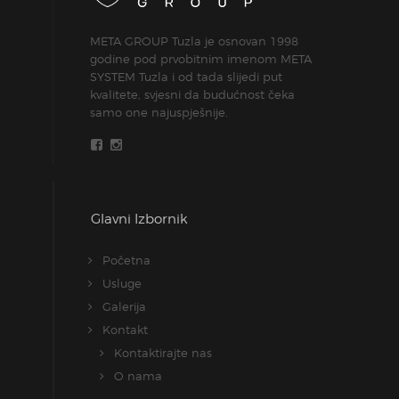
META GROUP Tuzla je osnovan 1998
godine pod prvobitnim imenom META
SYSTEM Tuzla i od tada slijedi put
kvalitete, svjesni da budućnost čeka
samo one najuspješnije.
Glavni Izbornik
Početna
Usluge
Galerija
Kontakt
Kontaktirajte nas
O nama