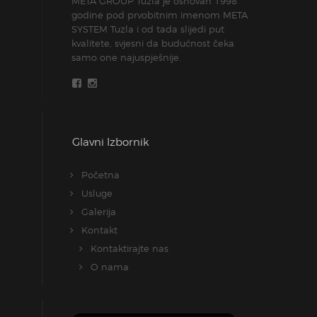
META GROUP Tuzla je osnovan 1998
godine pod prvobitnim imenom META
SYSTEM Tuzla i od tada slijedi put
kvalitete, svjesni da budućnost čeka
samo one najuspješnije.
Glavni Izbornik
Početna
Usluge
Galerija
Kontakt
Kontaktirajte nas
O nama