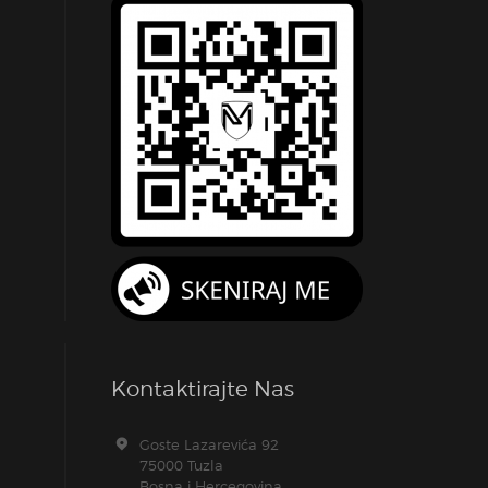
Kontaktirajte Nas
Goste Lazarevića 92
75000 Tuzla
Bosna i Hercegovina