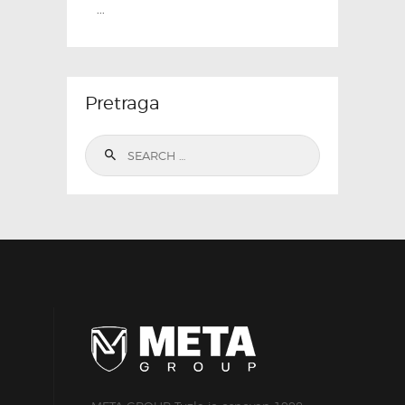
...
Pretraga
Search
for: