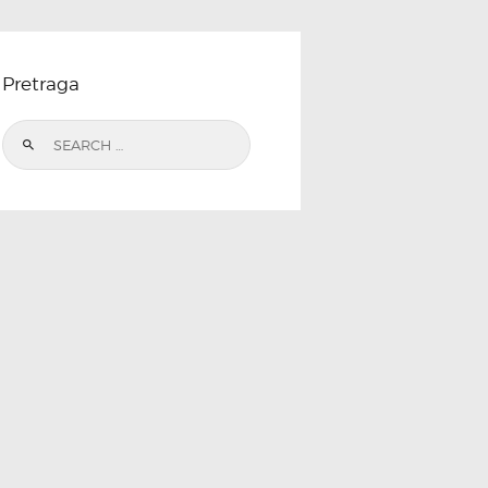
Pretraga
Search
for: