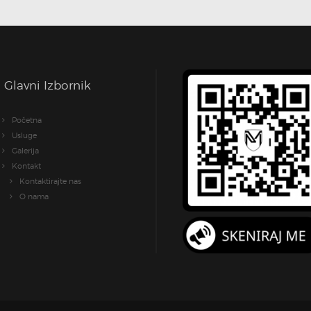
Glavni Izbornik
Početna
Usluge
Galerija
Kontakt
Kontaktirajte nas
O nama