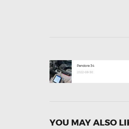
POST
Previous
Pandora 34
post:
NAVIGATION
2022-08-30
YOU MAY ALSO LI