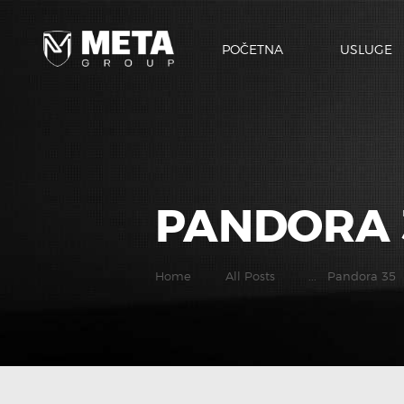
POČETNA
USLUGE
PANDORA 
Home
All Posts
...
Pandora 35