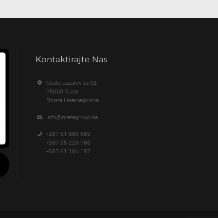
Kontaktirajte Nas
Goste Lazarevića 92
75000 Tuzla
Bosna i Hercegovina
info@metagroup.ba
+387 61 669 669
+387 35 226 766
+387 61 104 157