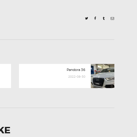
Next
Pandora 36
post:
2022-08-30
KE