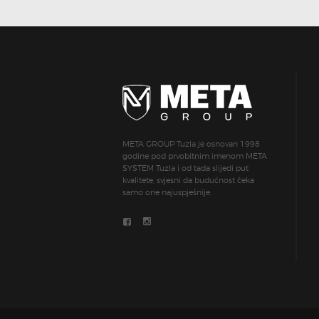
META GROUP Tuzla je osnovan 1998
godine pod prvobitnim imenom META
SYSTEM Tuzla i od tada slijedi put
kvalitete, svjesni da budućnost čeka
samo one najuspješnije.