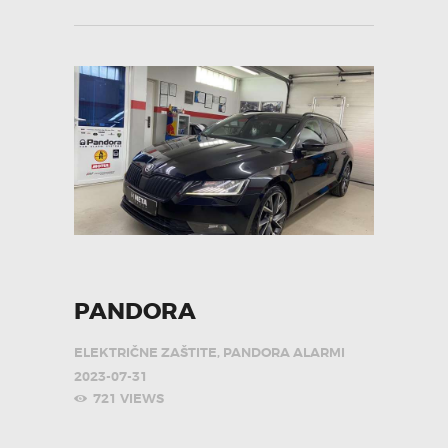
PANDORA
ELEKTRIČNE ZAŠTITE
,
PANDORA ALARMI
2023-07-31
721
VIEWS