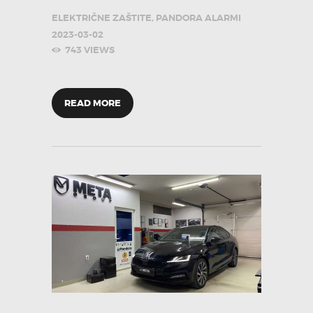
ELEKTRIČNE ZAŠTITE
,
PANDORA ALARMI
2023-03-02
743
VIEWS
READ MORE