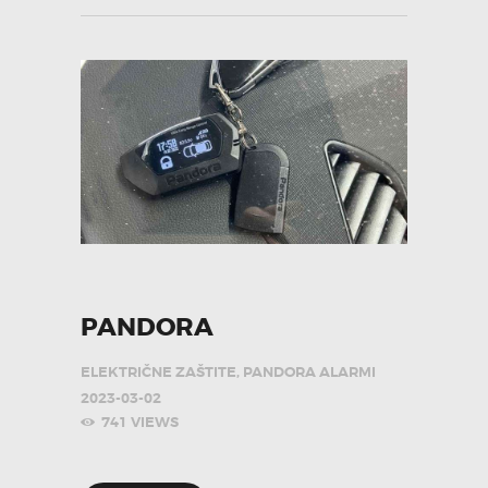
PANDORA
ELEKTRIČNE ZAŠTITE
,
PANDORA ALARMI
2023-03-02
741
VIEWS