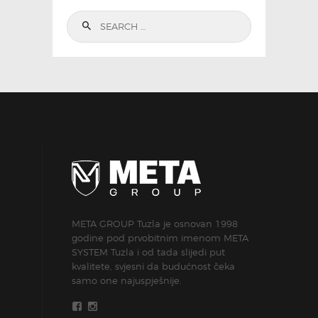
Search
for:
META GROUP Tuzla je osnovan 1998
godine pod prvobitnim imenom META
SYSTEM Tuzla i od tada slijedi put
kvalitete, svjesni da budućnost čeka
samo one najuspješnije.