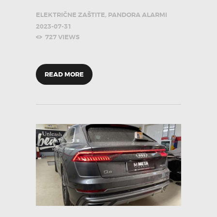
ELEKTRIČNE ZAŠTITE
,
PANDORA ALARMI
2023-07-31
727
VIEWS
READ MORE