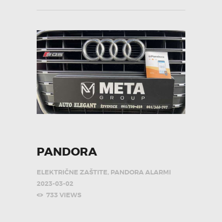
PANDORA
ELEKTRIČNE ZAŠTITE
,
PANDORA ALARMI
2023-03-02
733
VIEWS