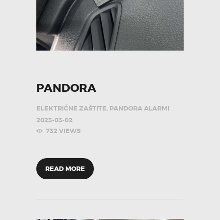
PANDORA
ELEKTRIČNE ZAŠTITE
,
PANDORA ALARMI
2023-03-02
732
VIEWS
READ MORE