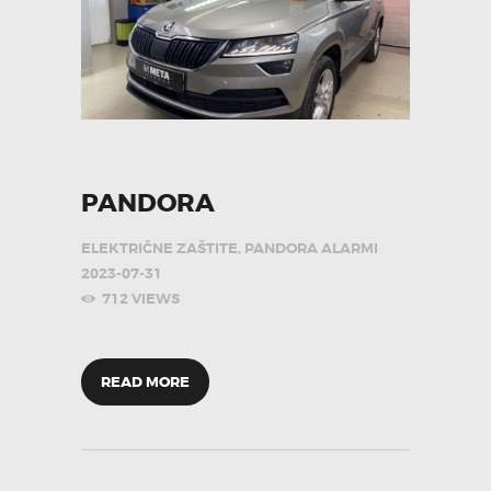
PANDORA
ELEKTRIČNE ZAŠTITE
,
PANDORA ALARMI
2023-07-31
712
VIEWS
READ MORE