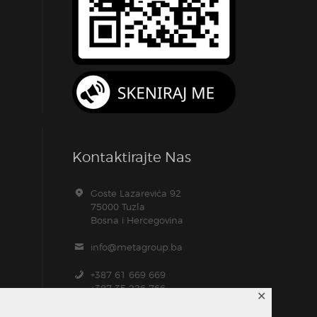
Kontaktirajte Nas
Goste Lazarevića 92
75000 Tuzla
Bosna i Hercegovina
info@metagroup.ba
+387 61 669 669
+387 35 226 766
✕
+387 61 104 157