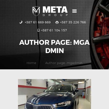
+387 61 669 669
+387 35 226 766
POČETNA
+387 61 104 157
USLUGE
GALERIJA
AUTHOR PAGE: MGA
KONTAKT
DMIN
Home
Author page: mgadmin