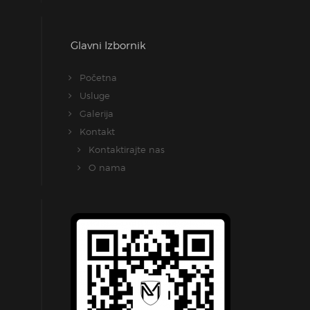
Glavni Izbornik
Početna
Usluge
Galerija
Kontakt
Kontaktirajte nas
O nama