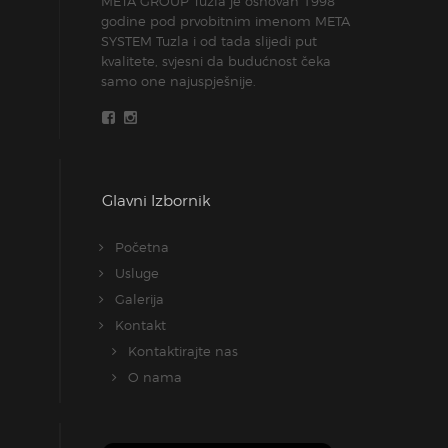
META GROUP Tuzla je osnovan 1998
godine pod prvobitnim imenom META
SYSTEM Tuzla i od tada slijedi put
kvalitete, svjesni da budućnost čeka
samo one najuspješnije.
Glavni Izbornik
Početna
Usluge
Galerija
Kontakt
Kontaktirajte nas
O nama