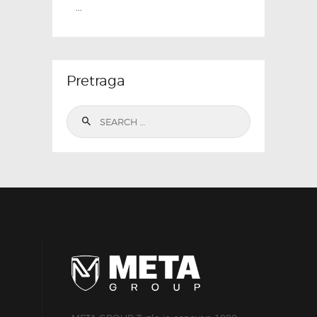
...
Pretraga
Search
for: