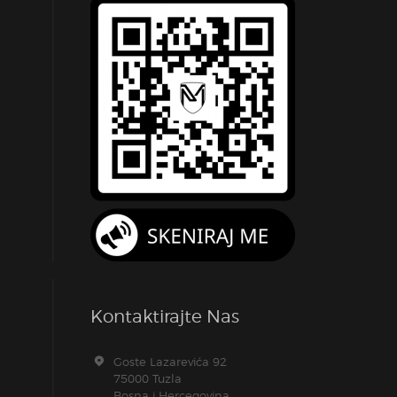
Kontaktirajte Nas
Goste Lazarevića 92
75000 Tuzla
Bosna i Hercegovina