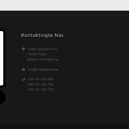
Kontaktirajte Nas
Goste Lazarevića 92
75000 Tuzla
Bosna i Hercegovina
info@metagroup.ba
+387 61 669 669
+387 35 226 766
+387 61 104 157