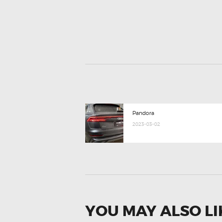
POST
Previous
Pandora
post:
NAVIGATION
2023-03-02
YOU MAY ALSO LI