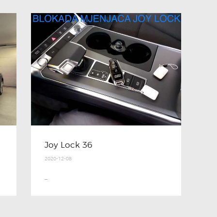
Joy Lock 36
2020-12-08
...