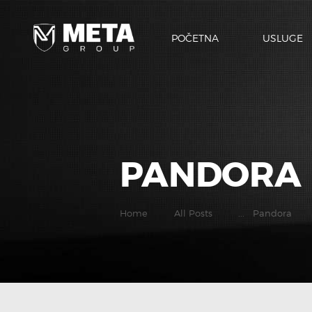
POČETNA
USLUGE
PANDORA
Home
All Posts
...
Pandora