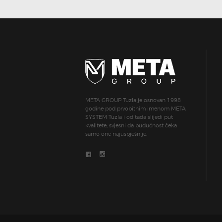
META GROUP Tuzla je osnovan 1998
godine pod prvobitnim imenom META
SYSTEM Tuzla i od tada slijedi put
kvalitete, svjesni da budućnost čeka
samo one najuspješnije.