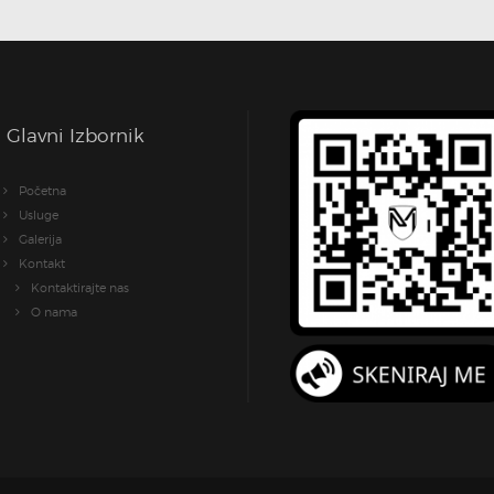
Glavni Izbornik
Početna
Usluge
Galerija
Kontakt
Kontaktirajte nas
O nama