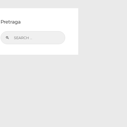
Pretraga
Search
for: