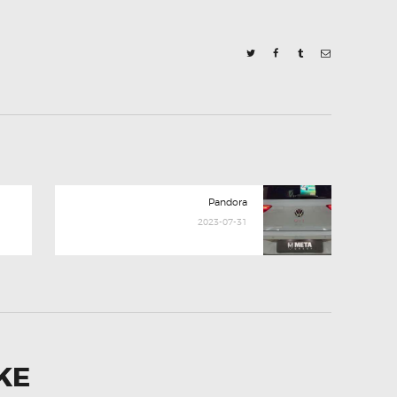
Next
Pandora
post:
2023-07-31
KE