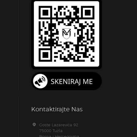
Kontaktirajte Nas
Goste Lazarevića 92
75000 Tuzla
Bosna i Hercegovina