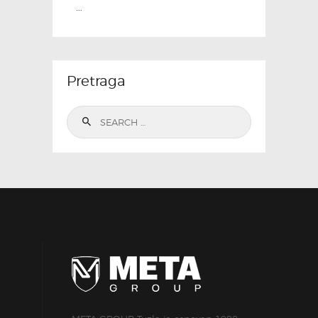
...
Pretraga
Search
for: