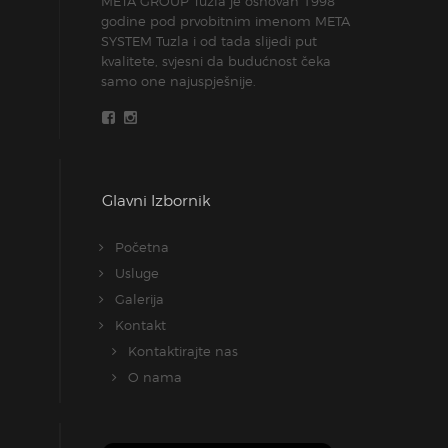
META GROUP Tuzla je osnovan 1998
godine pod prvobitnim imenom META
SYSTEM Tuzla i od tada slijedi put
kvalitete, svjesni da budućnost čeka
samo one najuspješnije.
Glavni Izbornik
Početna
Usluge
Galerija
Kontakt
Kontaktirajte nas
O nama