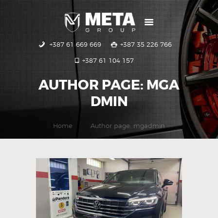
+387 61 669 669
+387 35 226 766
POČETNA
+387 61 104 157
USLUGE
GALERIJA
AUTHOR PAGE: MGA
KONTAKT
DMIN
Home
Author page: mgadmin