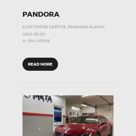
PANDORA
ELEKTRIČNE ZAŠTITE
,
PANDORA ALARMI
2022-08-30
854
VIEWS
READ MORE