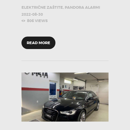
ELEKTRIČNE ZAŠTITE
,
PANDORA ALARMI
2022-08-30
806
VIEWS
READ MORE