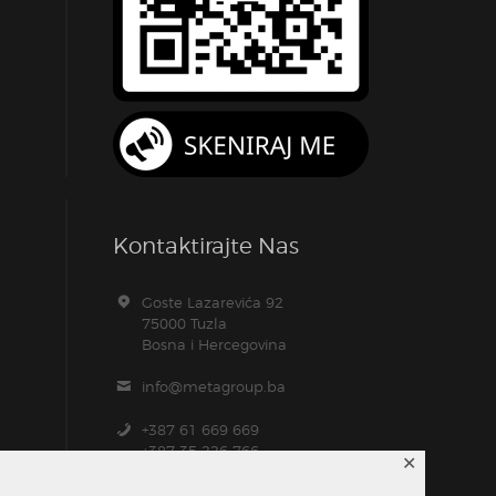
Kontaktirajte Nas
Goste Lazarevića 92
75000 Tuzla
Bosna i Hercegovina
info@metagroup.ba
+387 61 669 669
+387 35 226 766
✕
+387 61 104 157