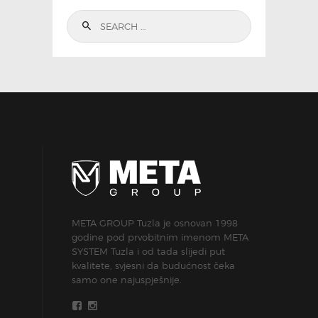
Search
for:
META GROUP Tuzla je osnovan 1998
godine pod prvobitnim imenom META
SYSTEM Tuzla i od tada slijedi put
kvalitete, svjesni da budućnost čeka
samo one najuspješnije.