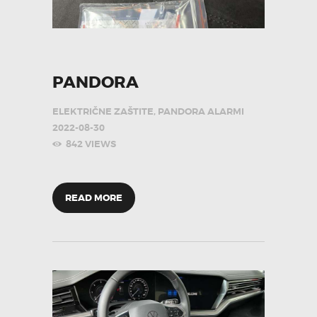
PANDORA
ELEKTRIČNE ZAŠTITE
,
PANDORA ALARMI
2022-08-30
842
VIEWS
READ MORE