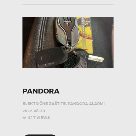
PANDORA
ELEKTRIČNE ZAŠTITE
,
PANDORA ALARMI
2022-08-30
817
VIEWS