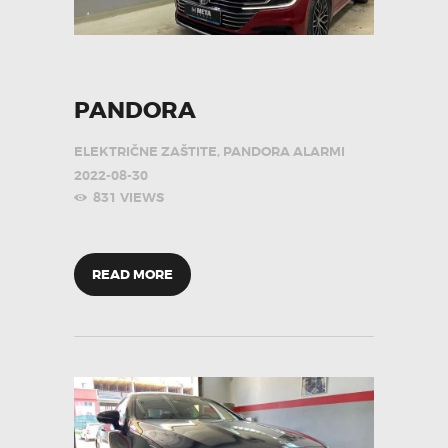
PANDORA
ELEKTRIČNE ZAŠTITE
,
PANDORA ALARMI
2022-08-30
831
VIEWS
READ MORE