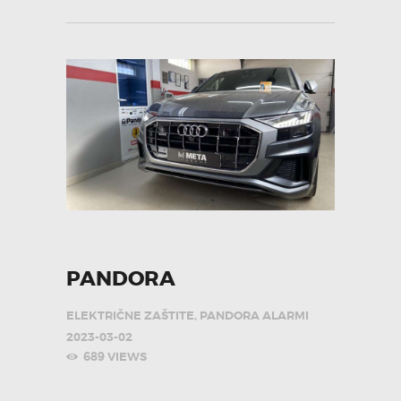
PANDORA
ELEKTRIČNE ZAŠTITE
,
PANDORA ALARMI
2023-03-02
689
VIEWS