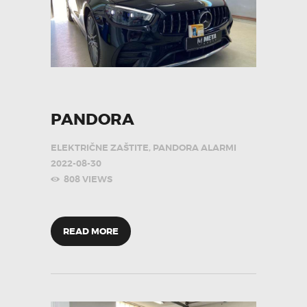
PANDORA
ELEKTRIČNE ZAŠTITE
,
PANDORA ALARMI
2022-08-30
808
VIEWS
READ MORE