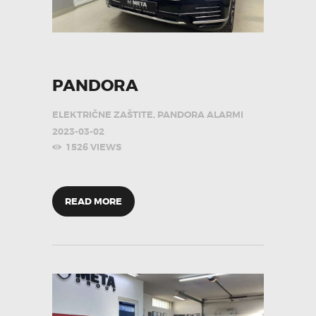
PANDORA
ELEKTRIČNE ZAŠTITE
,
PANDORA ALARMI
2023-03-02
1526
VIEWS
READ MORE