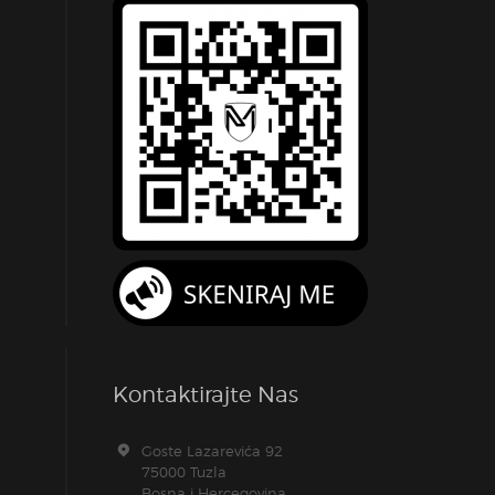
Kontaktirajte Nas
Goste Lazarevića 92
75000 Tuzla
Bosna i Hercegovina