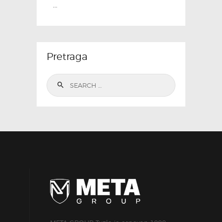
...
Pretraga
Search
for: