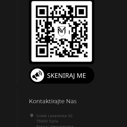
Kontaktirajte Nas
Goste Lazarevića 92
75000 Tuzla
Bosna i Hercegovina