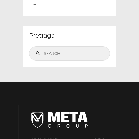
...
Pretraga
Search
for: