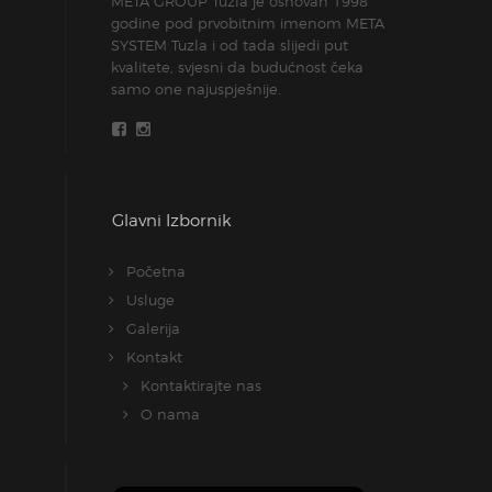
META GROUP Tuzla je osnovan 1998
godine pod prvobitnim imenom META
SYSTEM Tuzla i od tada slijedi put
kvalitete, svjesni da budućnost čeka
samo one najuspješnije.
Glavni Izbornik
Početna
Usluge
Galerija
Kontakt
Kontaktirajte nas
O nama