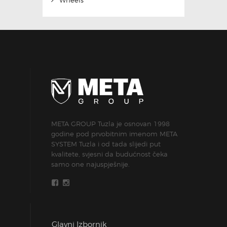
Wheels
META GROUP Tuzla je osnovan 1998
godine pod prvobitnim imenom META
SYSTEM Tuzla i od tada slijedi put
kvalitete, svjesni da budućnost čeka
samo one najuspješnije.
Glavni Izbornik