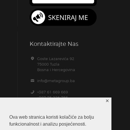
Kontaktirajte Nas
Goste Lazarevića 92
75000 Tuzla
Bosna i Hercegovina
info@metagroup.ba
+387 61 669 669
+387 35 226 766
✕
+387 61 104 157
Ova web stranica koristi kolačiće za bolju
funkcionalnost i analizu posjećenosti.