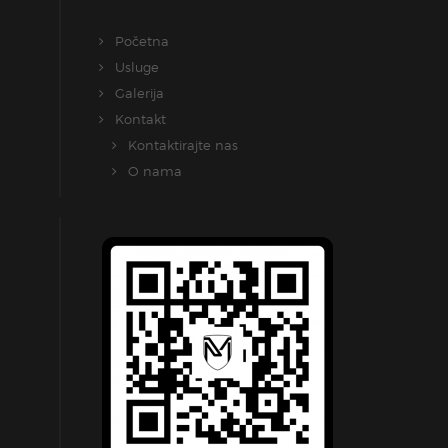
Početna
Usluge
Galerija
Kontakt
Kontaktirajte nas
O nama