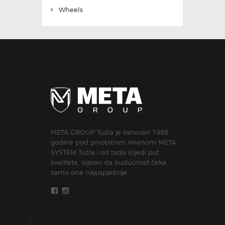
Wheels
META GROUP Tuzla je osnovan 1998
godine pod prvobitnim imenom META
SYSTEM Tuzla i od tada slijedi put
kvalitete, svjesni da budućnost čeka
samo one najuspješnije.