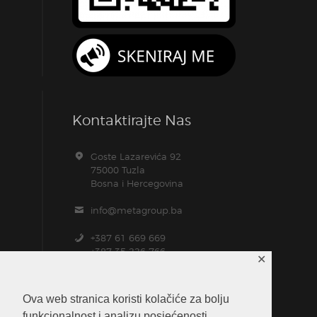
Kontaktirajte Nas
Goste Lazarevića 92
75000 Tuzla
Bosna i Hercegovina
info@metagroup.ba
+387 61 669 669
+387 35 226 766
✕
+387 61 104 157
Ova web stranica koristi kolačiće za bolju
funkcionalnost i analizu posjećenosti.