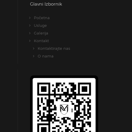
Glavni Izbornik
Početna
Usluge
Galerija
Kontakt
Kontaktirajte nas
O nama