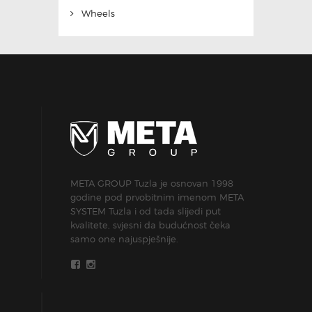
Wheels
META GROUP Tuzla je osnovan 1998
godine pod prvobitnim imenom META
SYSTEM Tuzla i od tada slijedi put
kvalitete, svjesni da budućnost čeka
samo one najuspješnije.