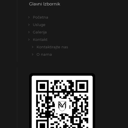
Glavni Izbornik
Početna
Usluge
Galerija
Kontakt
Kontaktirajte nas
O nama