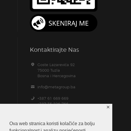
Kontaktirajte Nas
Goste Lazarevića 92
75000 Tuzla
Bosna i Hercegovina
info@metagroup.ba
+387 61 669 669
+387 35 226 766
✕
+387 61 104 157
Ova web stranica koristi kolačiće za bolju
funkcionalnost i analizu posjećenosti.