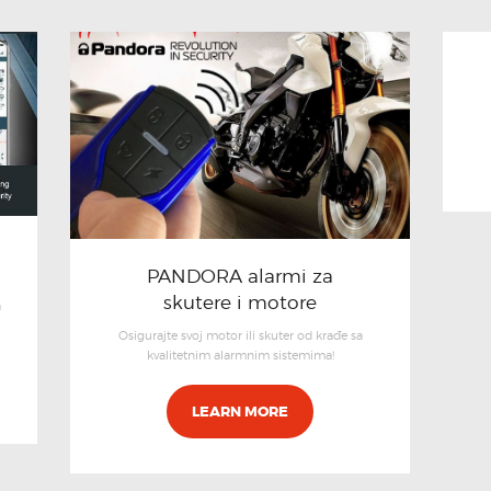
PANDORA alarmi za
skutere i motore
a
Osigurajte svoj motor ili skuter od krađe sa
kvalitetnim alarmnim sistemima!
LEARN MORE