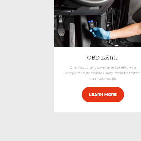
OBD zaštita
Onemogućite lopova da se konektuje na
kompjuter automobila i ugasi fabricke zaštite 
upali vaše vozilo.
LEARN MORE