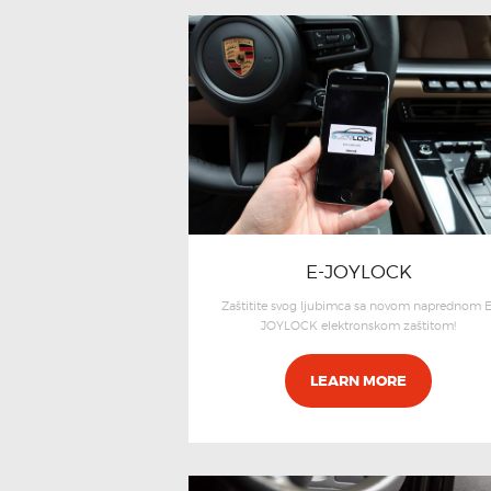
E-JOYLOCK
Zaštitite svog ljubimca sa novom naprednom E
JOYLOCK elektronskom zaštitom!
LEARN MORE