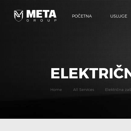
POČETNA
USLUGE
ELEKTRIČ
Home
All Services
Električna zaš