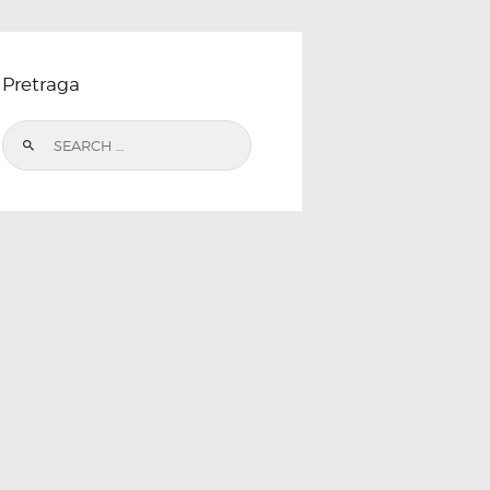
Pretraga
Search
for: