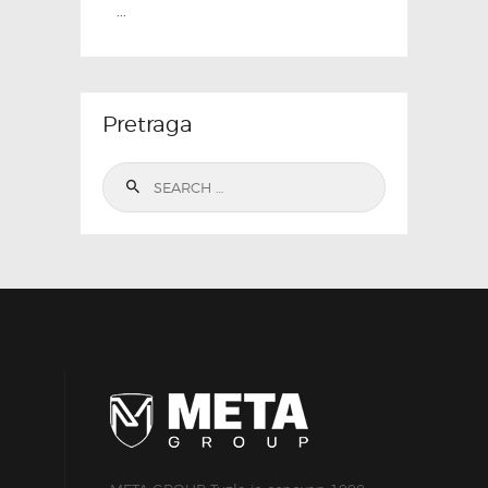
...
Pretraga
Search
for: