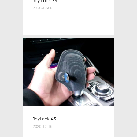
Joy Lock 34
2020-12-08
...
JoyLock 43
2020-12-16