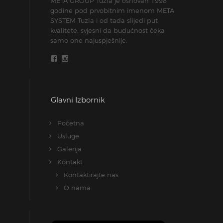
META GROUP Tuzla je osnovan 1998
godine pod prvobitnim imenom META
SYSTEM Tuzla i od tada slijedi put
kvalitete, svjesni da budućnost čeka
samo one najuspješnije.
Glavni Izbornik
Početna
Usluge
Galerija
Kontakt
Kontaktirajte nas
O nama