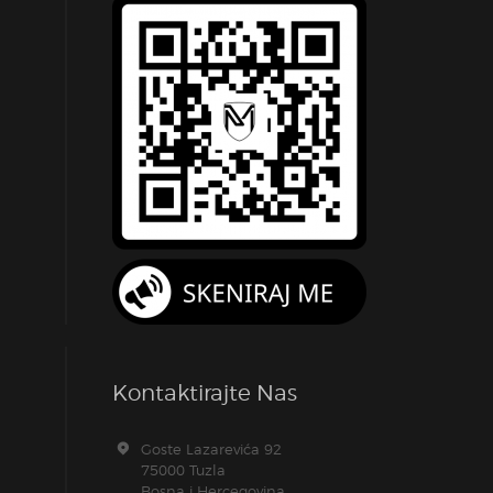
Kontaktirajte Nas
Goste Lazarevića 92
75000 Tuzla
Bosna i Hercegovina