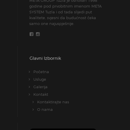
META GROUP Tuzla je osnovan 1998
godine pod prvobitnim imenom META
SYSTEM Tuzla i od tada slijedi put
kvalitete, svjesni da budućnost čeka
samo one najuspješnije.
Glavni Izbornik
Početna
Usluge
Galerija
Kontakt
Kontaktirajte nas
O nama