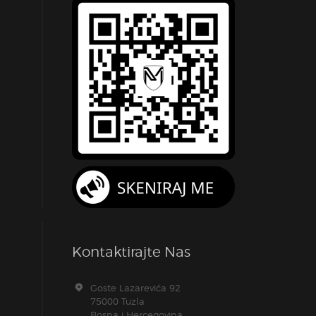
Kontaktirajte Nas
Goste Lazarevića 92
75000 Tuzla
Bosna i Hercegovina