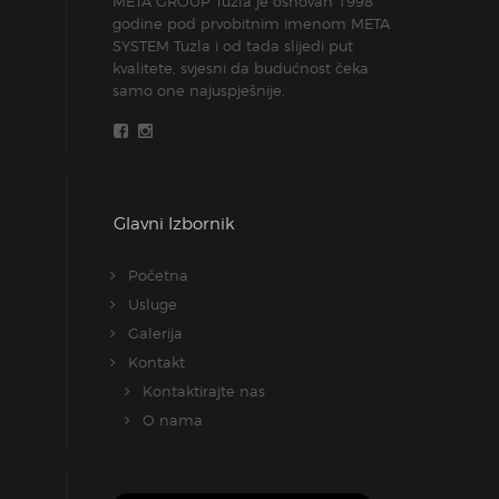
META GROUP Tuzla je osnovan 1998
godine pod prvobitnim imenom META
SYSTEM Tuzla i od tada slijedi put
kvalitete, svjesni da budućnost čeka
samo one najuspješnije.
Glavni Izbornik
Početna
Usluge
Galerija
Kontakt
Kontaktirajte nas
O nama