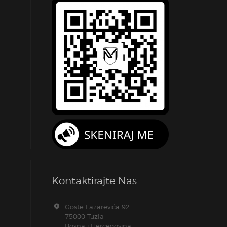
Kontaktirajte Nas
Goste Lazarevića 92
75000 Tuzla
Bosna i Hercegovina