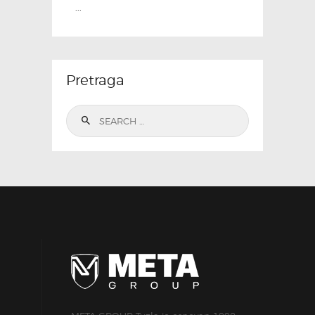
...
Pretraga
Search
for: