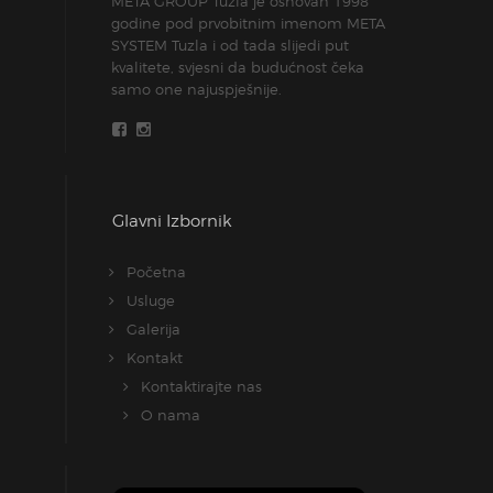
META GROUP Tuzla je osnovan 1998
godine pod prvobitnim imenom META
SYSTEM Tuzla i od tada slijedi put
kvalitete, svjesni da budućnost čeka
samo one najuspješnije.
Glavni Izbornik
Početna
Usluge
Galerija
Kontakt
Kontaktirajte nas
O nama