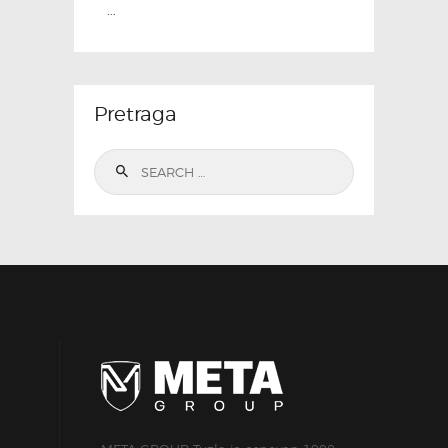
...
Pretraga
Search
for: