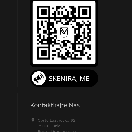
Kontaktirajte Nas
Goste Lazarevića 92
75000 Tuzla
Bosna i Hercegovina