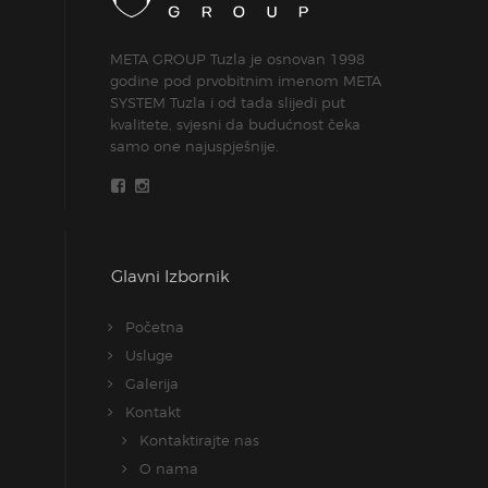
META GROUP Tuzla je osnovan 1998
godine pod prvobitnim imenom META
SYSTEM Tuzla i od tada slijedi put
kvalitete, svjesni da budućnost čeka
samo one najuspješnije.
Glavni Izbornik
Početna
Usluge
Galerija
Kontakt
Kontaktirajte nas
O nama