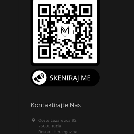
Kontaktirajte Nas
Goste Lazarevića 92
75000 Tuzla
Bosna i Hercegovina