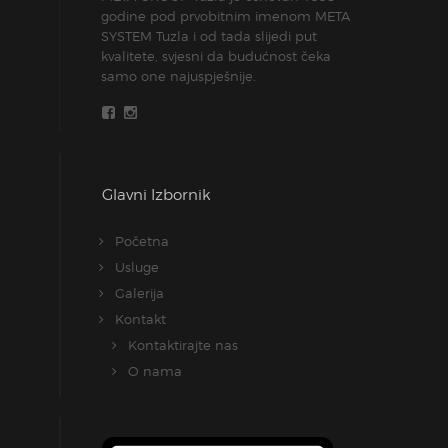
godine pod prvobitnim imenom META
SYSTEM Tuzla i od tada slijedi put
kvalitete, svjesni da budućnost čeka
samo one najuspješnije.
Glavni Izbornik
Početna
Usluge
Galerija
Kontakt
Kontaktirajte nas
O nama