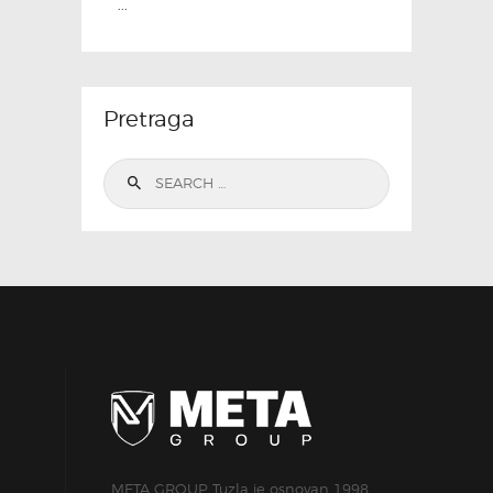
...
Pretraga
Search
for:
META GROUP Tuzla je osnovan 1998