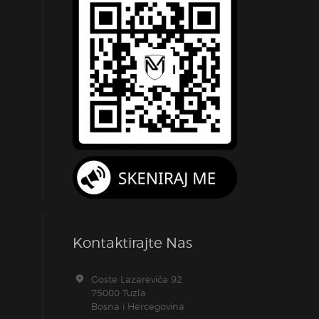
Kontaktirajte Nas
Goste Lazarevića 92
75000 Tuzla
Bosna i Hercegovina