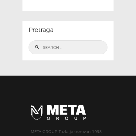
Pretraga
Search
for:
META GROUP Tuzla je osnovan 1998