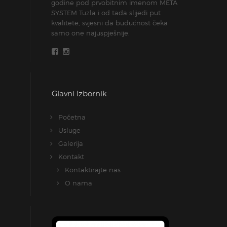
godine pod prvobitnim imenom META
SYSTEM Tuzla i od tada slijedi put
kvalitete, svjesni da budućnost čeka
samo one najuspješnije.
Glavni Izbornik
Početna
Usluge
Galerija
Kontakt
Kontaktirajte nas
O nama