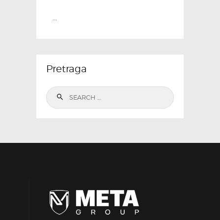
...
Pretraga
Search
for: