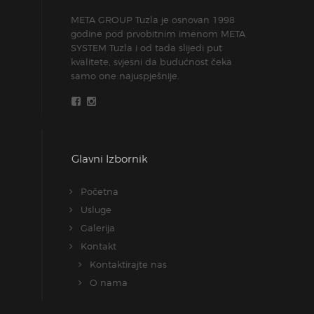
META GROUP Tuzla je osnovan 1998
godine pod prvobitnim imenom META
SYSTEM Tuzla i od tada slijedi put
kvalitete, svjesni da budućnost čeka
samo one najuspješnije.
Glavni Izbornik
Početna
Usluge
Galerija
Kontakt
Kontaktirajte nas
O nama