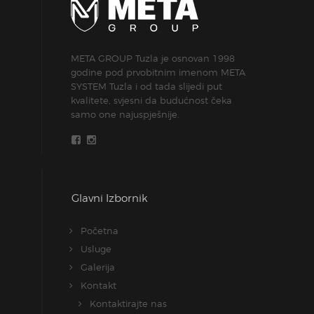
META GROUP Tuzla je osnovan 1998
godine pod prvobitnim imenom META
SYSTEM Tuzla i od tada slijedi put
kvalitete, svjesni da budućnost čeka
samo one najuspješnije.
Glavni Izbornik
Početna
Usluge
Galerija
Kontakt
Kontaktirajte nas