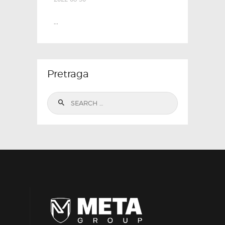
...
Pretraga
Search
for: