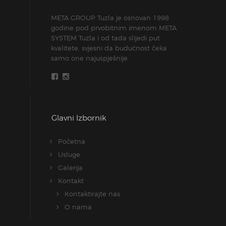
META GROUP Tuzla je osnovan 1998
godine pod prvobitnim imenom META
SYSTEM Tuzla i od tada slijedi put
kvalitete, svjesni da budućnost čeka
samo one najuspješnije.
Glavni Izbornik
Početna
Usluge
Galerija
Kontakt
Kontaktirajte nas
O nama