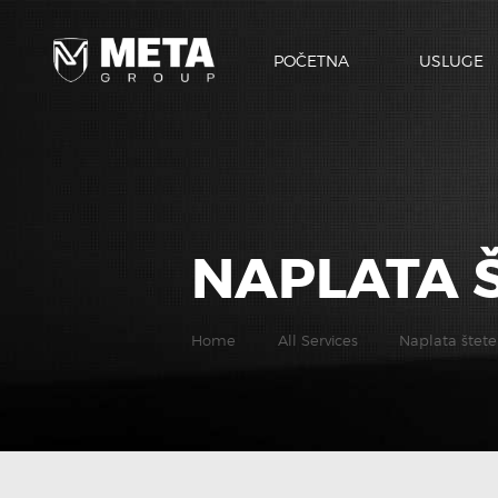
POČETNA
USLUGE
NAPLATA 
Home
All Services
Naplata štete