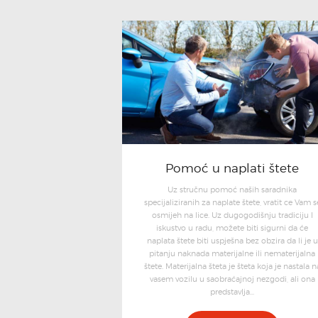
Pomoć u naplati štete
Uz stručnu pomoć naših saradnika
specijaliziranih za naplate štete, vratit ce Vam s
osmijeh na lice. Uz dugogodišnju tradiciju I
iskustvo u radu, možete biti sigurni da će
naplata štete biti uspješna bez obzira da li je u
pitanju naknada materijalne ili nematerijalna
štete. Materijalna šteta je šteta koja je nastala n
vasem vozilu u saobraćajnoj nezgodi, ali ona
predstavlja…