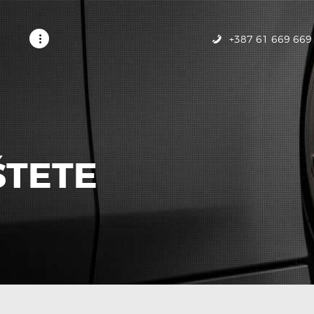
POČETNA
USLUGE
+387 61 669 669
GALERIJA
KONTAKT
ŠTETE