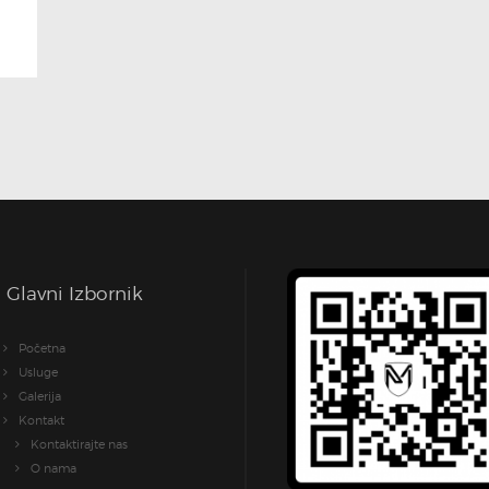
Glavni Izbornik
Početna
Usluge
Galerija
Kontakt
Kontaktirajte nas
O nama