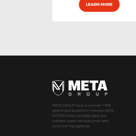
LEARN MORE
META GROUP Tuzla je osnovan 1998
godine pod prvobitnim imenom META
SYSTEM Tuzla i od tada slijedi put
kvalitete, svjesni da budućnost čeka
samo one najuspješnije.