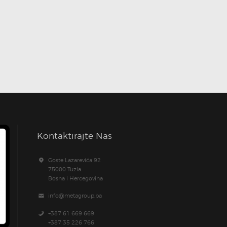
Kontaktirajte Nas
Goste Lazarevića 92
75000 Tuzla
Bosna i Hercegovina
info@metagroup.ba
+387 61 669 669
+387 35 226 766