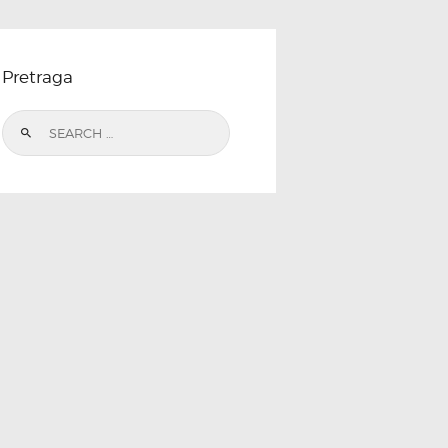
Pretraga
Search
for: