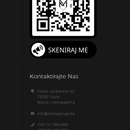
Kontaktirajte Nas
Goste Lazarevića 92
75000 Tuzla
Bosna i Hercegovina
info@metagroup.ba
+387 61 669 669