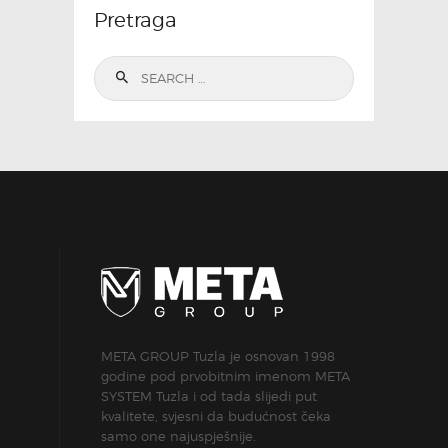
Pretraga
Search
for:
META GROUP Tuzla je osnovan 1998
godine pod prvobitnim imenom META
SYSTEM Tuzla i od tada slijedi put
kvalitete, svjesni da budućnost čeka
samo one najuspješnije.