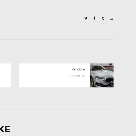
Next
Pandora
post:
2022-08-30
KE