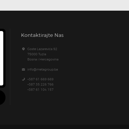
Kontaktirajte Nas
Goste Lazarevića 92
75000 Tuzla
Bosna i Hercegovina
info@metagroup.ba
+387 61 669 669
+387 35 226 766
+387 61 104 157