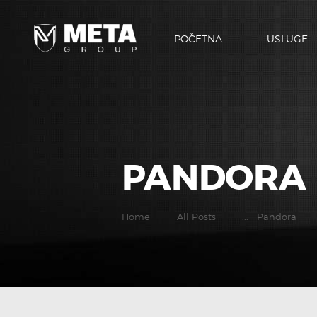
POČETNA
USLUGE
PANDORA
Home
All Posts
...
Pandora