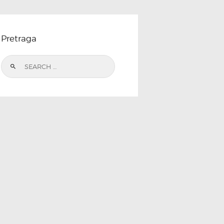
Pretraga
Search
for: