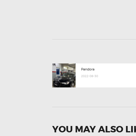
POST
Previous
Pandora
post:
NAVIGATION
2022-08-30
YOU MAY ALSO LI