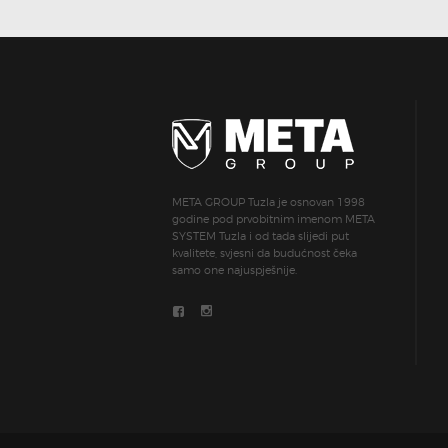
META GROUP Tuzla je osnovan 1998
godine pod prvobitnim imenom META
SYSTEM Tuzla i od tada slijedi put
kvalitete, svjesni da budućnost čeka
samo one najuspješnije.