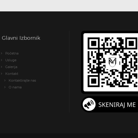
Glavni Izbornik
Početna
Usluge
Galerija
Kontakt
Kontaktirajte nas
O nama