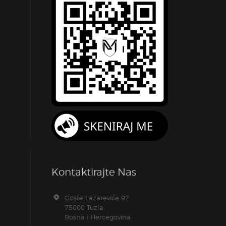
Kontaktirajte Nas
Goste Lazarevića 92
75000 Tuzla
Bosna i Hercegovina