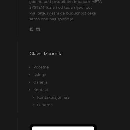
godine pod prvobitnim imenom META
SYSTEM Tuzla i od tada slijedi put
kvalitete, svjesni da budućnost čeka
samo one najuspješnije.
Glavni Izbornik
Početna
Usluge
Galerija
Kontakt
Kontaktirajte nas
O nama