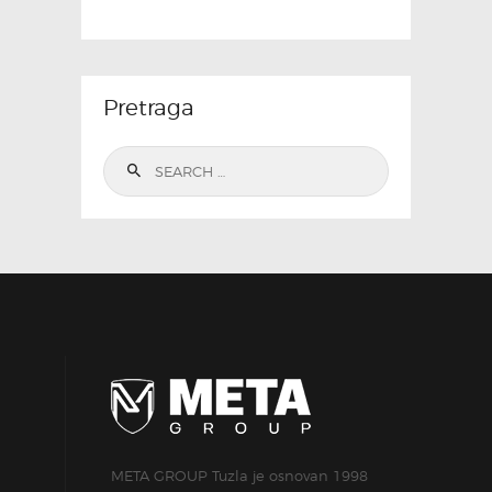
Pretraga
Search
for:
META GROUP Tuzla je osnovan 1998