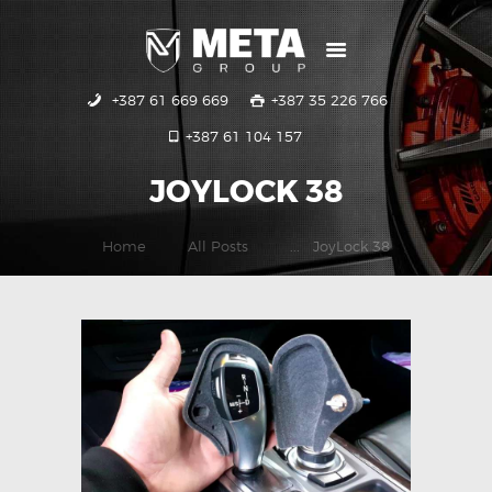
+387 61 669 669
+387 35 226 766
POČETNA
+387 61 104 157
USLUGE
GALERIJA
JOYLOCK 38
KONTAKT
Home
All Posts
...
JoyLock 38