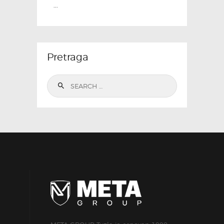
...
Pretraga
Search
for: