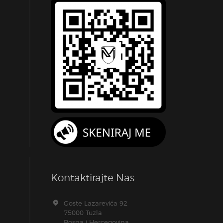
Kontaktirajte Nas
Goste Lazarevića 92
75000 Tuzla
Bosna i Hercegovina