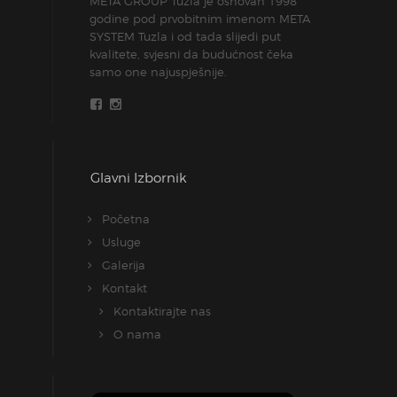
META GROUP Tuzla je osnovan 1998
godine pod prvobitnim imenom META
SYSTEM Tuzla i od tada slijedi put
kvalitete, svjesni da budućnost čeka
samo one najuspješnije.
Glavni Izbornik
Početna
Usluge
Galerija
Kontakt
Kontaktirajte nas
O nama