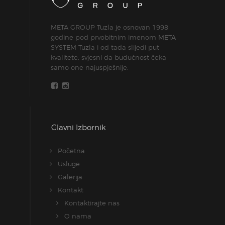
META GROUP Tuzla je osnovan 1998
godine pod prvobitnim imenom META
SYSTEM Tuzla i od tada slijedi put
kvalitete, svjesni da budućnost čeka
samo one najuspješnije.
Glavni Izbornik
Početna
Usluge
Galerija
Kontakt
Kontaktirajte nas
O nama