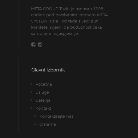
META GROUP Tuzla je osnovan 1998
godine pod prvobitnim imenom META
SYSTEM Tuzla i od tada slijedi put
kvalitete, svjesni da budućnost čeka
samo one najuspješnije.
Glavni Izbornik
Početna
Usluge
Galerija
Kontakt
Kontaktirajte nas
O nama