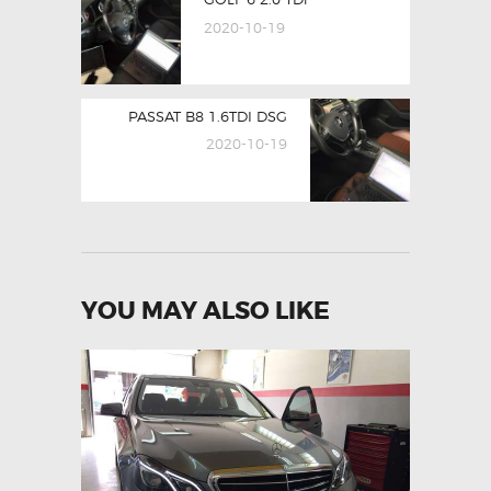
NAVIGATION
post:
2020-10-19
Next
PASSAT B8 1.6TDI DSG
post:
2020-10-19
YOU MAY ALSO LIKE