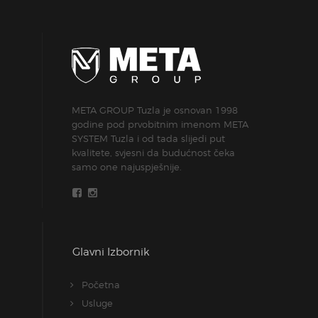
META GROUP Tuzla je osnovan 1998
godine pod prvobitnim imenom META
SYSTEM Tuzla i od tada slijedi put
kvalitete, svjesni da budućnost čeka
samo one najuspješnije.
Glavni Izbornik
Početna
Usluge