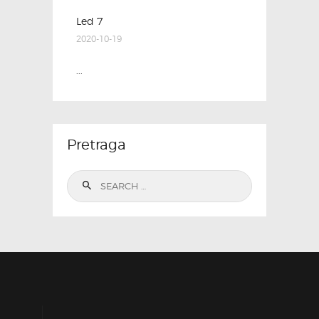
Led 7
2020-10-19
...
Pretraga
Search
for: