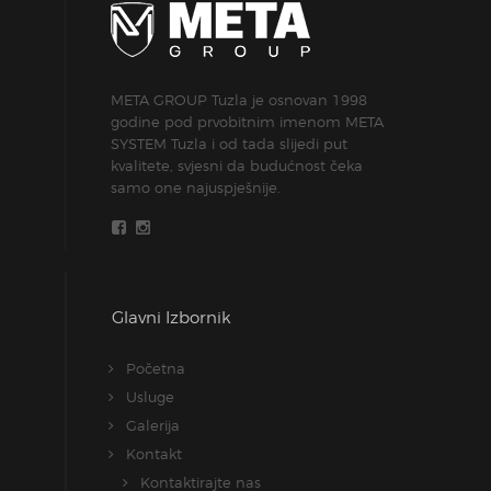
META GROUP Tuzla je osnovan 1998
godine pod prvobitnim imenom META
SYSTEM Tuzla i od tada slijedi put
kvalitete, svjesni da budućnost čeka
samo one najuspješnije.
Glavni Izbornik
Početna
Usluge
Galerija
Kontakt
Kontaktirajte nas