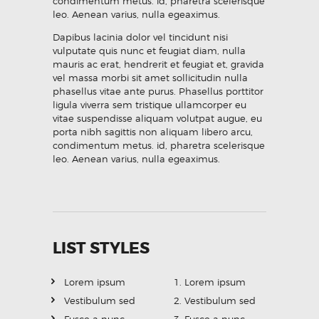
condimentum metus. id, pharetra scelerisque
leo. Aenean varius, nulla egeaximus.
Dapibus lacinia dolor vel tincidunt nisi
vulputate quis nunc et feugiat diam, nulla
mauris ac erat, hendrerit et feugiat et, gravida
vel massa morbi sit amet sollicitudin nulla
phasellus vitae ante purus. Phasellus porttitor
ligula viverra sem tristique ullamcorper eu
vitae suspendisse aliquam volutpat augue, eu
porta nibh sagittis non aliquam libero arcu,
condimentum metus. id, pharetra scelerisque
leo. Aenean varius, nulla egeaximus.
LIST STYLES
Lorem ipsum
Lorem ipsum
Vestibulum sed
Vestibulum sed
Fusce a nunc
Fusce a nunc