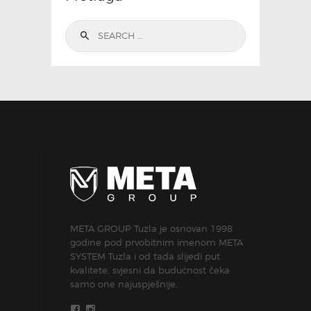
Search
for:
META GROUP Tuzla je osnovan 1998
godine pod prvobitnim imenom META
SYSTEM Tuzla i od tada slijedi put
kvalitete, svjesni da budućnost čeka
samo one najuspješnije.