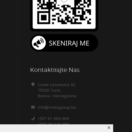
Kontaktirajte Nas
Goste Lazarevića 92
75000 Tuzla
Bosna i Hercegovina
info@metagroup.ba
+387 61 669 669
+387 35 226 766
✕
+387 61 104 157