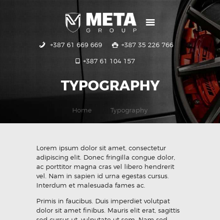
+387 61 669 669
+387 35 226 766
POČETNA
+387 61 104 157
USLUGE
GALERIJA
TYPOGRAPHY
KONTAKT
Home
Typography
Lorem ipsum dolor sit amet, consectetur
adipiscing elit. Donec fringilla congue dolor,
ac porttitor magna cras vel libero hendrerit
vel. Nam in sapien id urna egestas cursus.
Interdum et malesuada fames ac.
Primis in faucibus. Duis imperdiet volutpat
dolor sit amet finibus. Mauris elit erat, sagittis
sed cursus ut, vulputate ut sem. Nam sed