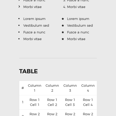
Morbi vitae
Morbi vitae
Lorem ipsum
Lorem ipsum
Vestibulum sed
Vestibulum sed
Fusce a nunc
Fusce a nunc
Morbi vitae
Morbi vitae
TABLE
Column
Column
Column
Column
#
1
2
3
4
Row 1
Row 1
Row 1
Row 1
1
Cell 1
Cell 2
Cell 3
Cell 4
Row 2
Row 2
Row 2
Row 2