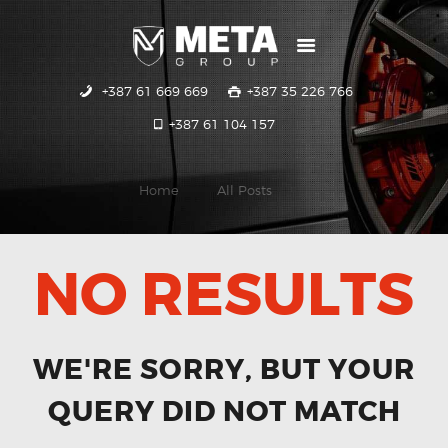
+387 61 669 669
+387 35 226 766
POČETNA
+387 61 104 157
USLUGE
GALERIJA
Home
All Posts
KONTAKT
NO RESULTS
WE'RE SORRY, BUT YOUR
QUERY DID NOT MATCH