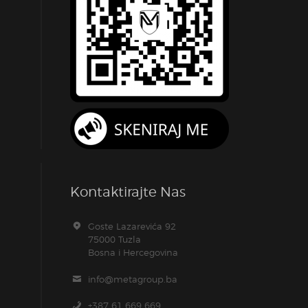
Kontaktirajte Nas
Goste Lazarevića 92
75000 Tuzla
Bosna i Hercegovina
info@metagroup.ba
+387 61 669 669