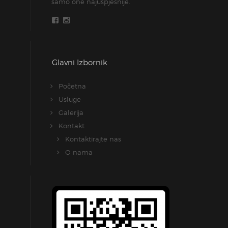
samo one najuspješnije.
Glavni Izbornik
Početna
Usluge
Galerija
Kontakt
Kontaktirajte nas
O nama