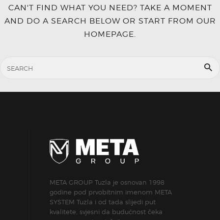
CAN'T FIND WHAT YOU NEED? TAKE A MOMENT
AND DO A SEARCH BELOW OR START FROM
OUR
HOMEPAGE
.
META GROUP Tuzla je osnovan 1998
godine pod prvobitnim imenom META
SYSTEM Tuzla i od tada slijedi put
kvalitete, svjesni da budućnost čeka